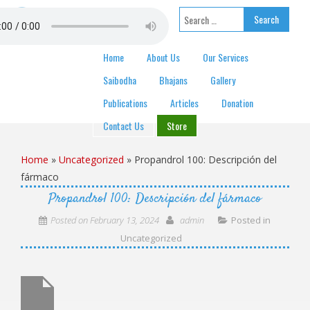
Skip to content
Search for:
Home
About Us
Our Services
Saibodha
Bhajans
Gallery
Publications
Articles
Donation
Contact Us
Store
Home
»
Uncategorized
»
Propandrol 100: Descripción del
fármaco
Propandrol 100: Descripción del fármaco
Posted on
February 13, 2024
admin
Posted in
Uncategorized